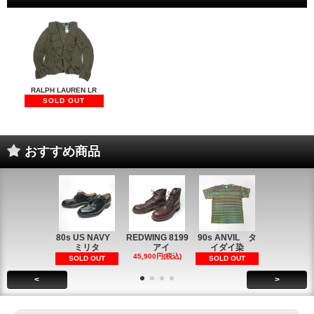
RALPH LAUREN LR
SOLD OUT
おすすめ商品
80s US NAVY
REDWING 8199
90s ANVIL タ
90s ANVI
ミリタ
アイ
イダイ染
イダイ染
45,900円(税込)
5,900円(税
SOLD OUT
SOLD OUT
<
>