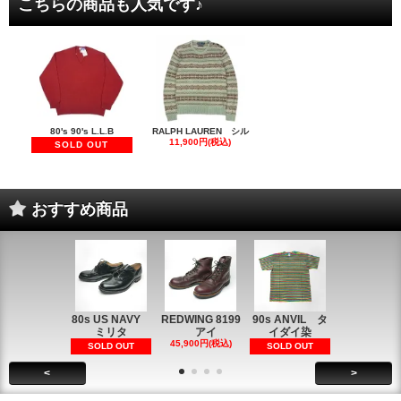
こちらの商品も人気です♪
80's 90's L.L.B
RALPH LAUREN シル
11,900円(税込)
SOLD OUT
おすすめ商品
80s US NAVY
REDWING 8199
90s ANVIL タ
90s ANVI
ミリタ
アイ
イダイ染
イダイ染
45,900円(税込)
5,900円(税
SOLD OUT
SOLD OUT
<
>