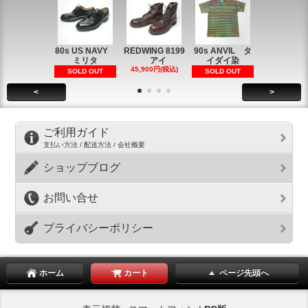
80s US NAVY
REDWING 8199
90s ANVIL タ
90s ANVI
ミリタ
アイ
イダイ染
イダイ染
45,900円(税込)
5,900円(税
SOLD OUT
SOLD OUT
<
>
ご利用ガイド
支払い方法 / 配送方法 / 会社概要
ショップブログ
お問い合せ
プライバシーポリシー
ホーム
カート
ページ先頭へ