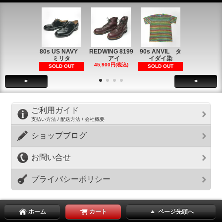
80s US NAVY
REDWING 8199
90s ANVIL タ
90s ANVI
ミリタ
アイ
イダイ染
イダイ染
45,900円(税込)
5,900円(税
SOLD OUT
SOLD OUT
<
>
ご利用ガイド
支払い方法 / 配送方法 / 会社概要
ショップブログ
お問い合せ
プライバシーポリシー
ホーム
カート
ページ先頭へ