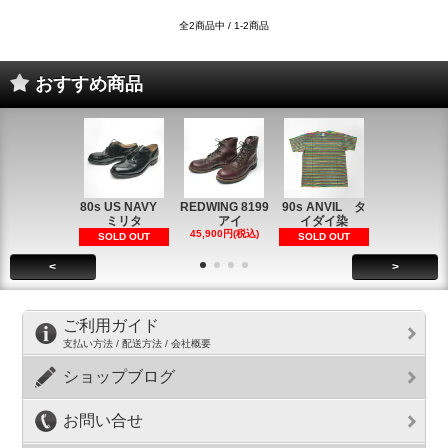
全2商品中 / 1-2商品
おすすめ商品
80s US NAVY
REDWING 8199
90s ANVIL タ
90s ANVI
ミリタ
アイ
イダイ染
イダイ染
45,900円(税込)
5,900円(税
SOLD OUT
SOLD OUT
<
>
ご利用ガイド
支払い方法 / 配送方法 / 会社概要
ショップブログ
お問い合せ