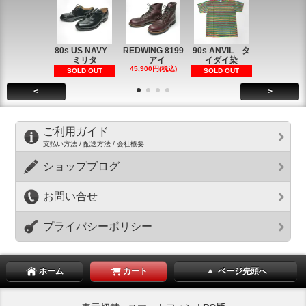
80s US NAVY
REDWING 8199
90s ANVIL タ
90s ANVI
ミリタ
アイ
イダイ染
イダイ染
45,900円(税込)
5,900円(税
SOLD OUT
SOLD OUT
<
>
ご利用ガイド
支払い方法 / 配送方法 / 会社概要
ショップブログ
お問い合せ
プライバシーポリシー
ホーム
カート
ページ先頭へ