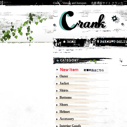
Crank - Vintage and Antiques . 古着通販サイト クランク
M
Outer
Jacket
Shirts
Bottoms
Shoes
Helmet
Accessory
Interior Goods