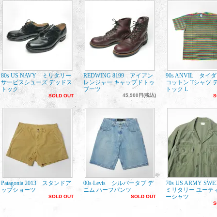
80s US NAVY ミリタリー
REDWING 8199 アイアン
90s ANVIL タイ
サービスシューズ デッドス
レンジャー キャップドトゥ
コットン Tシャツ 
トック
ブーツ
トック L
45,900円(税込)
SOLD OUT
S
Patagonia 2013 スタンドア
00s Levis シルバータブ デ
70s US ARMY SW
ップショーツ
ニム ハーフパンツ
ミリタリー ユーテ
ーシャツ
SOLD OUT
SOLD OUT
S