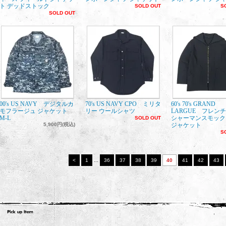
ト デッドストック
SOLD OUT
S
SOLD OUT
00's US NAVY デジタルカ
70's US NAVY CPO ミリタ
60's 70's GRAND
モフラージュ ジャケット
リー ウールシャツ
LARGUE フレンチ
M-L
シャーマンスモック
SOLD OUT
5,900円(税込)
ジャケット
S
<
1
...
36
37
38
39
40
41
42
43