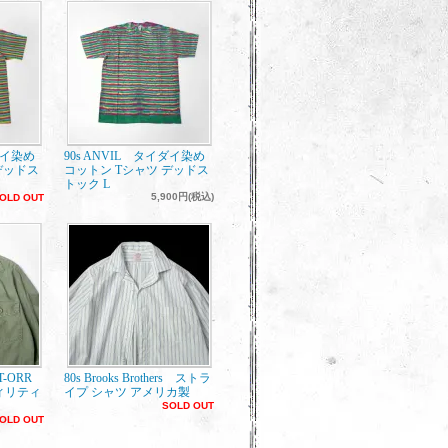
ダイ染め
90s ANVIL タイダイ染め
デッドス
コットン Tシャツ デッドス
トック L
5,900円(税込)
OLD OUT
ET-ORR
80s Brooks Brothers ストラ
ィリティ
イプ シャツ アメリカ製
SOLD OUT
OLD OUT