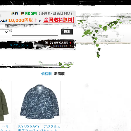
マイアカウント .
価格順
|
新着順
Y ヘリ
00's US NAVY デジタルカ
ャケット
モフラージュ ジャケット