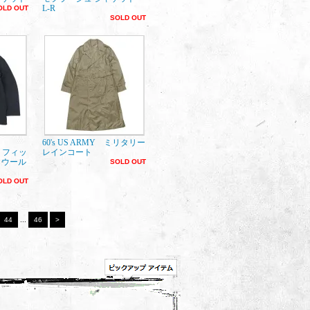
L-R
OLD OUT
SOLD OUT
60's US ARMY ミリタリー
 フィッ
レインコート
 ウール
SOLD OUT
OLD OUT
44
...
46
>