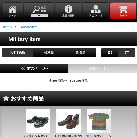
ホーム
>
Military item
Military item
おすすめ順
価格順
新着順
前のページへ
次のページへ
全368商品中 / 368-368商品
おすすめ商品
80s US NAVY
REDWING 8199
90s ANVIL タ
90s ANVI