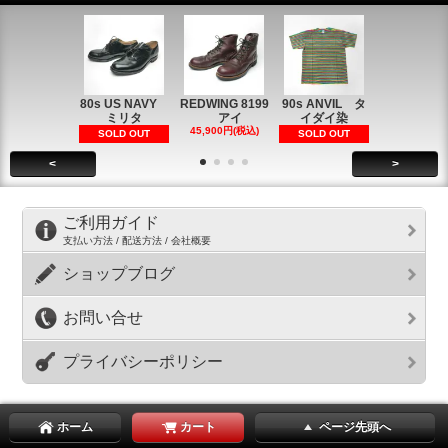
80s US NAVY
REDWING 8199
90s ANVIL タ
90s ANVI
ミリタ
アイ
イダイ染
イダイ染
45,900円(税込)
5,900円(税
SOLD OUT
SOLD OUT
<
>
ご利用ガイド
支払い方法 / 配送方法 / 会社概要
ショップブログ
お問い合せ
プライバシーポリシー
ホーム
カート
ページ先頭へ