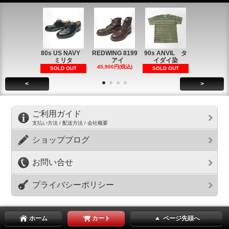
80s US NAVY
REDWING 8199
90s ANVIL タ
90s ANVI
ミリタ
アイ
イダイ染
イダイ染
45,900円(税込)
5,900円(税
SOLD OUT
SOLD OUT
<
>
ご利用ガイド
支払い方法 / 配送方法 / 会社概要
ショップブログ
お問い合せ
プライバシーポリシー
ホーム
カート
ページ先頭へ